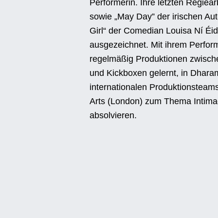
Performerin. Ihre letzten Regiea
sowie „May Day” der irischen Au
Girl“ der Comedian Louisa Ní Éid
ausgezeichnet. Mit ihrem Perform
regelmäßig Produktionen zwische
und Kickboxen gelernt, in Dhara
internationalen Produktionstea
Arts (London) zum Thema Intimac
absolvieren.