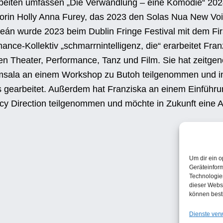
rbeiten umfassen „Die Verwandlung – eine Komödie“ 2024
torin Holly Anna Furey, das 2023 den Solas Nua New Vo
eán wurde 2023 beim Dublin Fringe Festival mit dem Fir
ance-Kollektiv „schmarrnintelligenz, die“ erarbeitet Fra
n Theater, Performance, Tanz und Film. Sie hat zeitge
msala an einem Workshop zu Butoh teilgenommen und in A
ms gearbeitet. Außerdem hat Franziska an einem Einfüh
y Direction teilgenommen und möchte in Zukunft eine A
Um dir ein o
Geräteinfor
Technologien
dieser Websi
können best
Dienste ver