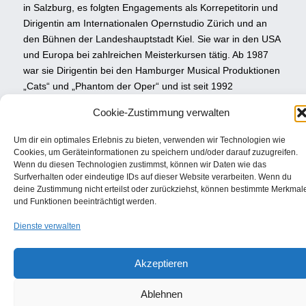
in Salzburg, es folgten Engagements als Korrepetitorin und
Dirigentin am Internationalen Opernstudio Zürich und an
den Bühnen der Landeshauptstadt Kiel. Sie war in den USA
und Europa bei zahlreichen Meisterkursen tätig. Ab 1987
war sie Dirigentin bei den Hamburger Musical Produktionen
„Cats“ und „Phantom der Oper“ und ist seit 1992
Professorin an der Folkwang Hochschule Essen im Fach
Cookie-Zustimmung verwalten
Musikalische Einstudierung und Leitung im Musical. Neben
und auch nach ihrer Lehrtätigkeit arbeitet sie auch als
Um dir ein optimales Erlebnis zu bieten, verwenden wir Technologien wie
freischaffende musikalische Leiterin und Dirigentin. Patricia
Cookies, um Geräteinformationen zu speichern und/oder darauf zuzugreifen.
Martin ist eine gefragte Pianistin, Begleiterin und
Wenn du diesen Technologien zustimmst, können wir Daten wie das
Surfverhalten oder eindeutige IDs auf dieser Website verarbeiten. Wenn du
Arrangeurin für verschiedene Ensembles und bekannte
deine Zustimmung nicht erteilst oder zurückziehst, können bestimmte Merkmal
Jazz-, Pop-und Musical-Interpreten.
und Funktionen beeinträchtigt werden.
Dienste verwalten
Akzeptieren
Ablehnen