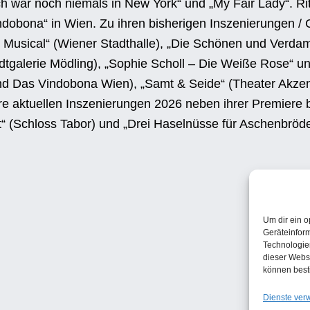
„Ich war noch niemals in New York“ und „My Fair Lady“. R
indobona“ in Wien. Zu ihren bisherigen Inszenierungen / 
Musical“ (Wiener Stadthalle), „Die Schönen und Verdam
tgalerie Mödling), „Sophie Scholl – Die Weiße Rose“ und
nd Das Vindobona Wien), „Samt & Seide“ (Theater Akze
re aktuellen Inszenierungen 2026 neben ihrer Premiere
“ (Schloss Tabor) und „Drei Haselnüsse für Aschenbröde
Um dir ein o
Geräteinfor
Technologien
dieser Websi
können best
Dienste ver