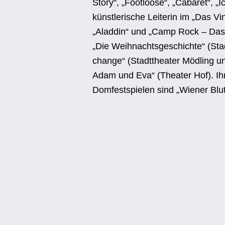
Story“, „Footloose“, „Cabaret“, 
künstlerische Leiterin im „Das V
„Aladdin“ und „Camp Rock – Das 
„Die Weihnachtsgeschichte“ (Stad
change“ (Stadttheater Mödling u
Adam und Eva“ (Theater Hof). Ih
Domfestspielen sind „Wiener Blut