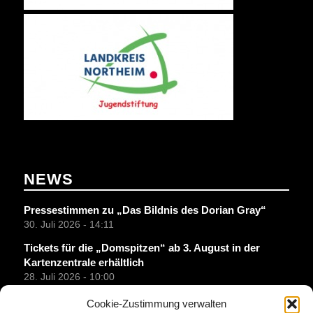
NEWS
Pressestimmen zu „Das Bildnis des Dorian Gray“
30. Juli 2026 - 14:11
Tickets für die „Domspitzen“ ab 3. August in der
Kartenzentrale erhältlich
28. Juli 2026 - 10:00
Lions-Club spendet 1000 Euro für die Jugendarbeit
Cookie-Zustimmung verwalten