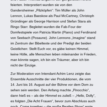
feierten. Interpretiert wurden sie von den
Gandersheimer „Pilzköpfen“: Tim Müller als John
Lennon, Lukas Baeskow als Paul McCartney, Christoph
Gründinger als George Harrison und Stefan Stara als
Ringo Starr. Begleitet wurden die Fab-Four der
Domfestspiele von Patricia Martin (Piano) und Ferdinand
von Seebach (Posaune). John Lennons „Imagine“ stand
im Zentrum der Bibeltexte und der Predigt der beiden
Geistlichen: Stellt Euch vor, es gäbe keinen Himmel,
keine Hölle, alle Menschen leben miteinander in Frieden,
man könnte sagen, ich bin ein Träumer, aber ich bin
nicht der Einzige.
Zur Moderation von Intendant Achim Lenz zeigte das
Ensemble Ausschnitte der vier Produktionen, die vom
14. Juni bis 16. August auf der Bühne vor dem Dom zu
sehen sein werden. Den Anfang machte „Pinocchio“,
dann hieß es – als der Himmel es zuließ – „Hello, Dolly“,
es folgten „Die Acht Frauen“, bevor zum Abschluss auch
noch „Come together – die große Beatles-Show“ erste