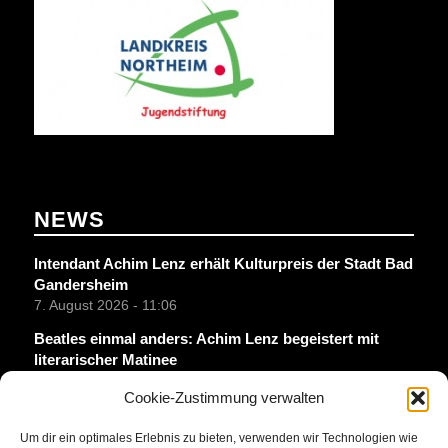
NEWS
Intendant Achim Lenz erhält Kulturpreis der Stadt Bad
Gandersheim
7. August 2026 - 11:06
Beatles einmal anders: Achim Lenz begeistert mit
literarischer Matinee
7. August 2026 - 10:00
Cookie-Zustimmung verwalten
Pressestimmen zu „Das Bildnis des Dorian Gray“
30. Juli 2026 - 14:11
Um dir ein optimales Erlebnis zu bieten, verwenden wir Technologien wie