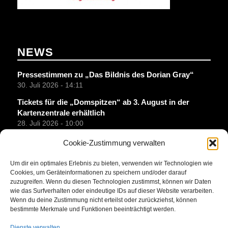
NEWS
Pressestimmen zu „Das Bildnis des Dorian Gray“
30. Juli 2026 - 14:11
Tickets für die „Domspitzen“ ab 3. August in der
Kartenzentrale erhältlich
28. Juli 2026 - 10:00
Lions-Club spendet 1000 Euro für die Jugendarbeit
Cookie-Zustimmung verwalten
28. Juli 2026 - 9:00
Um dir ein optimales Erlebnis zu bieten, verwenden wir Technologien wie
Erfolgreicher Superhelden-Workshop beim
Cookies, um Geräteinformationen zu speichern und/oder darauf
Ferienpass
zuzugreifen. Wenn du diesen Technologien zustimmst, können wir Daten
27. Juli 2026 - 13:28
wie das Surfverhalten oder eindeutige IDs auf dieser Website verarbeiten.
Wenn du deine Zustimmung nicht erteilst oder zurückziehst, können
Intendant Achim Lenz liest „Beatles“-Songtexte im
bestimmte Merkmale und Funktionen beeinträchtigt werden.
Klosterhofcafé Brunshausen
24. Juli 2026 - 9:15
Dienste verwalten