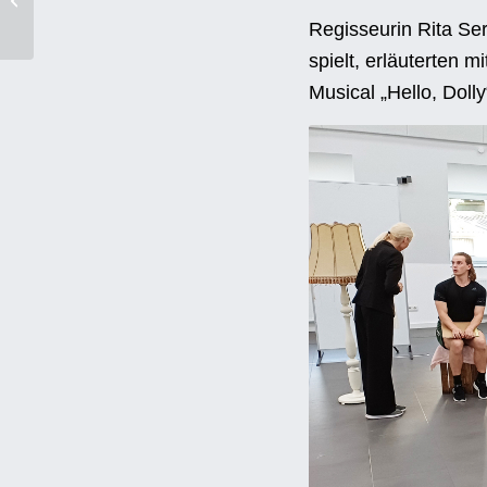
Datenschutz
Festspielkerze
Regisseurin Rita Se
Cookie-Richtlinie (EU)
spielt, erläuterten 
Musical „Hello, Dol
PRIVATE FÖRDE