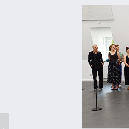
37581 Bad Gandersheim
Telefon: 05382 95533-00 (Zentrale)
Kartenzentrale
Stiftsfreiheit 12
37581 Bad Gandersheim
Kartentelefon:
05382 95533-11
Service- und Öffnungszeiten
Kartenzentrale finden Sie hier
SERVICE
Newsletter
Pressekontakt
AGB
Sonja Buchhage
Impressum
überreicht