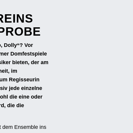
REINS
-PROBE
, Dolly“? Vor
imer Domfestspiele
iker bieten, der am
eit, im
 um Regisseurin
siv jede einzelne
hl die eine oder
d, die die
it dem Ensemble ins