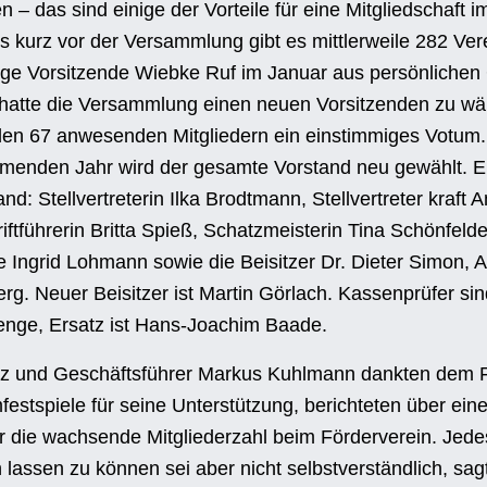
 das sind einige der Vorteile für eine Mitgliedschaft i
is kurz vor der Versammlung gibt es mittlerweile 282 Ver
ige Vorsitzende Wiebke Ruf im Januar aus persönliche
 hatte die Versammlung einen neuen Vorsitzenden zu wäh
den 67 anwesenden Mitgliedern ein einstimmiges Votum. 
menden Jahr wird der gesamte Vorstand neu gewählt. En
and: Stellvertreterin Ilka Brodtmann, Stellvertreter kraft
iftführerin Britta Spieß, Schatzmeisterin Tina Schönfelde
 Ingrid Lohmann sowie die Beisitzer Dr. Dieter Simon, 
g. Neuer Beisitzer ist Martin Görlach. Kassenprüfer sin
enge, Ersatz ist Hans-Joachim Baade.
nz und Geschäftsführer Markus Kuhlmann dankten dem F
stspiele für seine Unterstützung, berichteten über ein
er die wachsende Mitgliederzahl beim Förderverein. Jed
 lassen zu können sei aber nicht selbstverständlich, sag