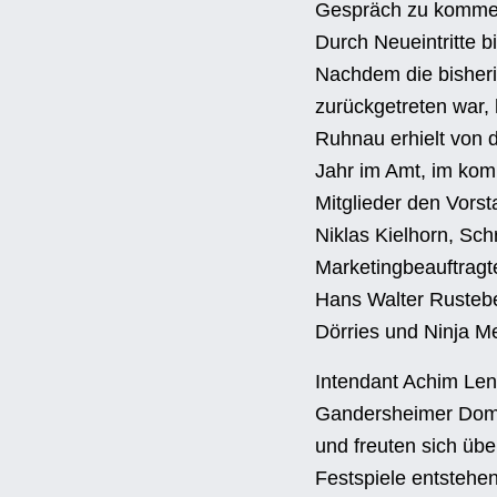
Gespräch zu kommen –
Durch Neueintritte b
Nachdem die bisher
zurückgetreten war,
Ruhnau erhielt von 
Jahr im Amt, im kom
Mitglieder den Vorst
Niklas Kielhorn, Schr
Marketingbeauftragte
Hans Walter Rusteber
Dörries und Ninja M
Intendant Achim Le
Gandersheimer Domfe
und freuten sich üb
Festspiele entstehen