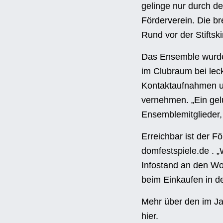
gelinge nur durch d
Förderverein. Die br
Rund vor der Stifts
Das Ensemble wurde
im Clubraum bei le
Kontaktaufnahmen u
vernehmen. „Ein gel
Ensemblemitglieder, 
Erreichbar ist der F
domfestspiele.de
. „
Infostand an den Wo
beim Einkaufen in de
KONTAKT
Mehr über den im Ja
Gandersheimer Domfestspiele
hier
.
Stiftsfreiheit 14