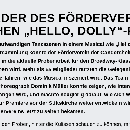
EDER DES FÖRDERVE
HEN
„
HELLO, DOLLY
“
aufwändigen Tanzszenen in einem Musical wie „Hello
versammlung konnte der Förderverein der Gandershe
e in die aktuelle Probenarbeit für den Broadway-Klass
ben wird. Mehr als 65 Mitglieder nutzten die Gelegenh
rfahren, wie das Musical inszeniert wird. Das Team
Choreograph Dominik Müller konnte zeigen, wie inten
gen wird, und machte neugierig darauf, wie sich wo
r Premiere vor der Stiftskirche weiter entwickeln wir
dervereins jetzt zu sehen bekamen.
i den Proben, hinter die Kulissen schauen zu können, m