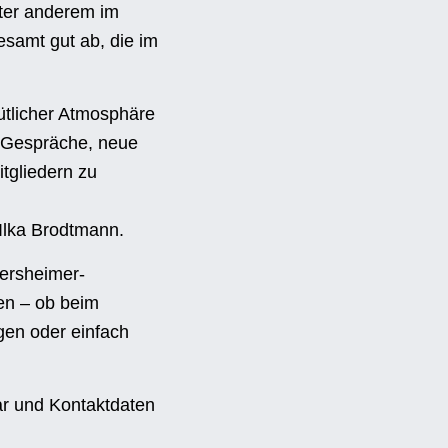
nter anderem im
esamt gut ab, die im
tlicher Atmosphäre
e Gespräche, neue
tgliedern zu
e
 Ilka Brodtmann.
ersheimer-
en – ob beim
gen oder einfach
ar und Kontaktdaten