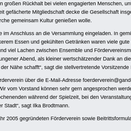
en großen Rückhalt bei vielen engagierten Menschen, u
eit gefächerte Mitgliedschaft decke die Gesellschaft insg
kirche gemeinsam Kultur genießen wolle.
 im Anschluss an die Versammlung eingeladen. In gemü
ckerem Essen und gekühlten Getränken waren viele gut
nd viel Lachen zwischen Ensemble und Fördervereinsmi
ungener Abend, als kleiner wertschätzender Dank an di
der Nähe schafft“, sagt die stellvertretende Vorsitzende
örderverein über die E-Mail-Adresse
foerderverein@gand
Wir vom Vorstand können sehr gern angesprochen werd
chenenden während der Spielzeit, bei den Veranstaltun
r Stadt“, sagt Ilka Brodtmann.
hr 2005 gegründeten Förderverein sowie Beitrittsformul