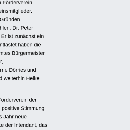
m Förderverein.
einsmitglieder.
n Gründen
len: Dr. Peter
Er ist zunächst ein
tlastet haben die
 Amtes Bürgermeister
r,
Arne Dörries und
d weiterhin Heike
örderverein der
e positive Stimmung
es Jahr neue
te der Intendant, das