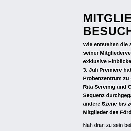
MITGLI
BESUC
Wie entstehen die 
seiner Mitglieder
exklusive Einblick
3. Juli Premiere ha
Probenzentrum zu e
Rita Sereinig und 
Sequenz durchgegan
andere Szene bis zu
Mitglieder des För
Nah dran zu sein be